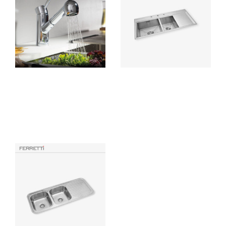
Holland Plus Cocina Spray
Flatt 112x52x23.5cm
con pico extraíble al mueble
Sobrepuesto Signature con
rebose de 2 pozas
Grifería Ferretti fabricado con
Fabricado con acero inoxidable
bronce pesado para máxima
T-304 de 1.2 m.m de espesor
duración, con un práctico diseño
incluye desagüe 3 ½» canastilla
de palanca para fácil control de
extraible, de obsequio trampa
flujo.
PVC 1 ½»