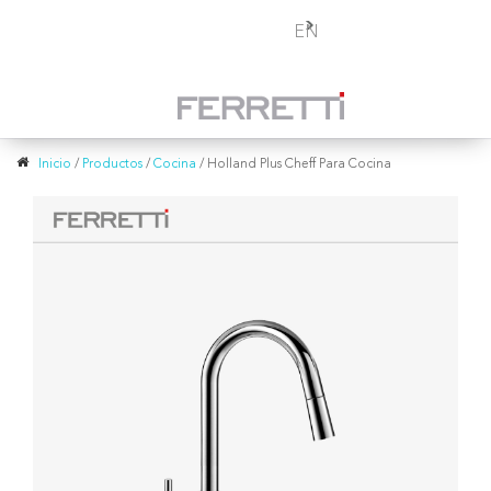
Toggle
EN
navigation
Inicio
/
Productos
/
Cocina
/
Holland Plus Cheff Para Cocina