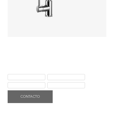
Holland Plus Cheff Para Cocina
Grifería Ferretti fabricada en bronce pesado, con acabado cromado
alta calidad y disco cerámico de alto rendimiento.
Ficha de producto
Instalación
Garantía Ferretti
Uso y manteniento
CONTACTO