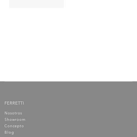
Fashion 118x48x18cm de 2
pozas Sobrepuesto con
rebose
Lavadero fabricado con acero
inoxidable T-304 de 0.8 m.m de
espesor, esquinas redondas R8
(8cm). Incluye desagüe 3 ½»
más canasta, de obsequio
trampa PVC 1 ½
FERRETTI
Nosotros
Showroom
Concepto
Blog