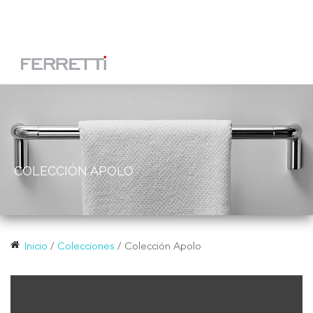
Toggle
ES
navigation
COLECCIÓN APOLO
Inicio
/
Colecciones
/
Colección Apolo