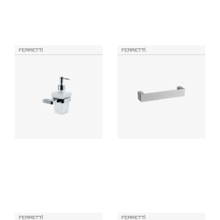
Productos Similares
Dispensador de Jabón
Toallero de Manos Flatt
Líquido EOS
Signature
Ferretti accesorio para baño
Accesorio de baño elaborado
elaborado en bronce con
con bronce pesado para máxima
acabado cromado de alta
duración, incluye componentes
calidad, resistente a la corrosión
de instalación.
y deterioro.