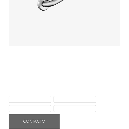
Barra de Seguridad de Acero
Inoxidable 30.5 x 3.2 cm
Barra de seguridad de acero inoxidable con acabado satinado de
alta calidad, durable y resistente.
Ficha de producto
Instalación
Garantía Ferretti
Uso y mantenimiento
CONTACTO