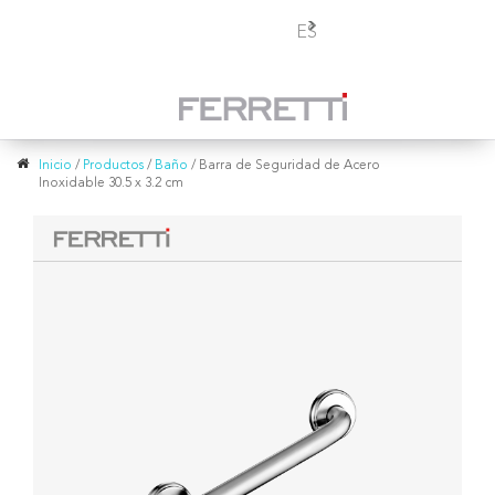
Toggle
ES
navigation
Inicio
/
Productos
/
Baño
/
Barra de Seguridad de Acero
Inoxidable 30.5 x 3.2 cm