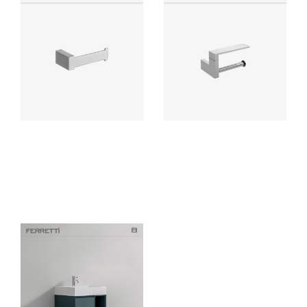
Porta Papel Flatt Signature
EOS Porta Papel Modelo 1
Accesorio de baño elaborado
Ferretti accesorio para baño
con bronce pesado para máxima
elaborado en bronce con
duración, incluye componentes
acabado cromado de alta
de instalación.
calidad, resistente a la corrosión
y deterioro.