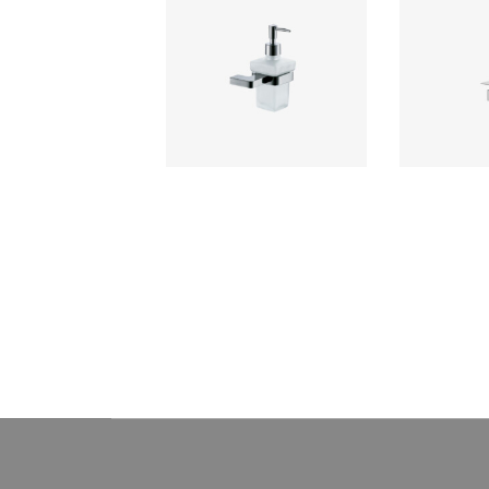
Dispensador de Jabón
EOS Porta 
Líquido EOS
Ferretti accesorio para baño
Ferretti acc
elaborado en bronce con
elaborado
acabado cromado de alta
acabado c
calidad, resistente a la corrosión
calidad, resist
y deterioro.
y de