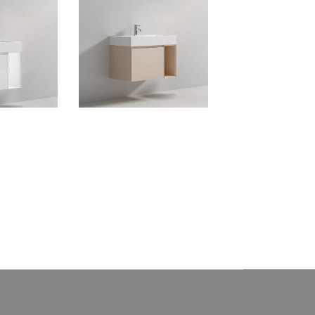
 Stixx Blanco
Mueble de Baño Stixx Latte
ro de Matt
con Tablero de Matt Ferretti
ignature
Signature
Stixx Blanco
Mueble de Baño Stixx Latte con
e Matt Ferretti
Tablero de Matt Ferretti Signature
ure
(El siguiente producto no incluye
ucto no incluye
griferÃ­a)
ía)