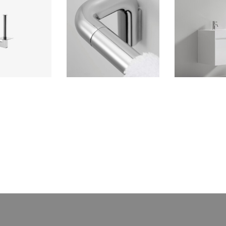
Papel Modelo 2
Toallero 600mm Apolo
Mueble de Baño
Signature
Mate c/ Table
Ferretti S
esorio para baño
Accesorio de baño Ferretti
Mueble de Baño 
 en bronce con
fabricado con bronce con
Mate con Tablero d
romado de alta
acabado cromado de alta
Signat
ente a la corrosión
calidad, resistente a la corrosión
(El siguiente prod
terioro.
y deterioro.
grifer