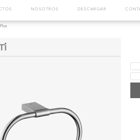
CTOS
NOSOTROS
DESCARGAR
CONT
Plus
Aro
Aro 
durac
Fic
Gar