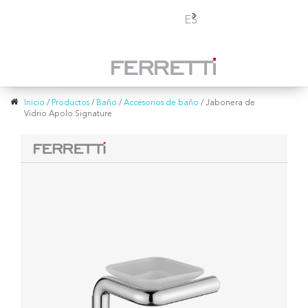
Toggle
ES
navigation
Inicio
/
Productos
/
Baño
/
Accesorios de baño
/
Jabonera de
Vidrio Apolo Signature