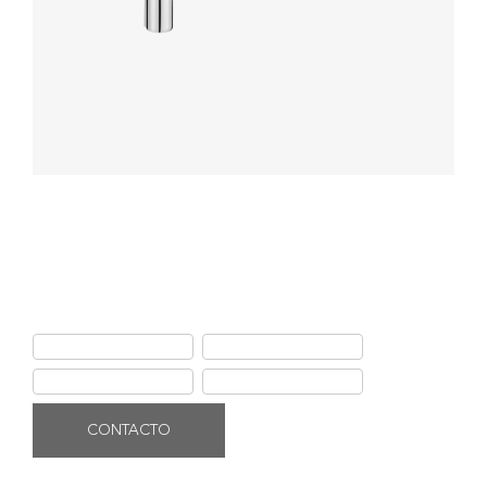
Jabonera de Vidrio Apolo Signature
Jabonera de vidrio signature con soporte de bronce con acabado
cromado de alta calidad, resistente a la corrosión y deterioro.
Ficha de producto
Instalación
Garantía Ferretti
Uso y mantenimiento
CONTACTO