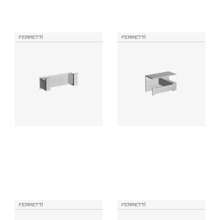
Productos Similares
Flatt Signature Perchero
Flatt Porta Papel con Tapa
Doble
Signature
Accesorio de baño elaborado
Accesorio de baño elaborado
con bronce pesado para máxima
con bronce pesado para máxima
duración, incluye componentes
duración, incluye componentes
de instalación.
de instalación.