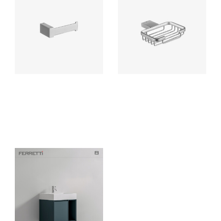
Porta Papel Flatt Signature
Jabonera Parrilla Polux
Accesorio de baño elaborado
Accesorio de baño elaborado
con bronce pesado para máxima
con bronce pesado para máxima
duración, incluye componentes
duración, incluye componentes
de instalación.
de instalación.