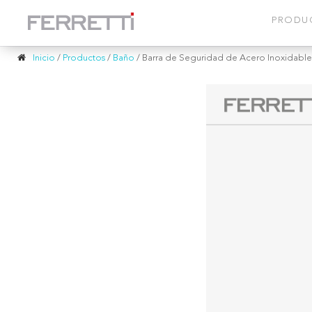
PRODU
Inicio
/
Productos
/
Baño
/
Barra de Seguridad de Acero Inoxidable 