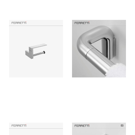
Productos Similares
EOS Porta Papel Modelo 1
Toallero 600mm Apolo
Signature
Ferretti accesorio para baño
Accesorio de baño Ferretti
elaborado en bronce con
fabricado con bronce con
acabado cromado de alta
acabado cromado de alta
calidad, resistente a la corrosión
calidad, resistente a la corrosión
y deterioro.
y deterioro.