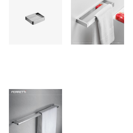
Jabonera Parrilla EOS
Flatt Toallero Signature de
Manos Modelo 3
Ferretti accesorio para baño
Elaborado en bronce pesado
elaborado en bronce con
con acabado cromado alta
acabado cromado de alta
calidad. Diseño europeo de alta
calidad, resistente a la corrosión
calidad.
y deterioro.