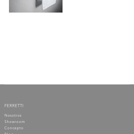
Toallero 60 cm EOS
Ferretti accesorio para baño
elaborado en bronce con
acabado cromado de alta
calidad, resistente a la corrosión
y deterioro.
FERRETTI
Nosotros
Showroom
Concepto