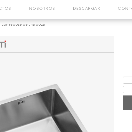
CTOS
NOSOTROS
DESCARGAR
CONT
e con rebose de una poza
Fl
Si
po
Lavad
de 1.
extra
Fic
Gar