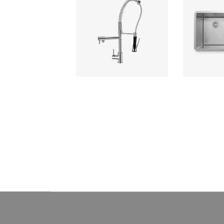
Holland Plus Cocina
Hermes 83
multifuncional con pico
Signature 
extraíble al mueble
pozas 83
Grifería Ferretti fabricada con
Fabricado con
bronce pesado para máxima
T-304 de 1.5
duración, con un práctico diseño
esquinas r
de palanca para fácil control de
(10cm de radi
flujo.
3 ½» canasti
obsequio t