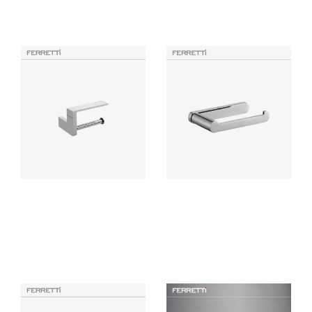
Productos Similares
EOS Porta Papel Modelo 1
Porta Papel sin Tapa Hermes
Signature
Ferretti accesorio para baño
Accesorio de baño elaborado
elaborado en bronce con
con bronce pesado para máxima
acabado cromado de alta
duración, incluye componentes
calidad, resistente a la corrosión
de instalación.
y deterioro.