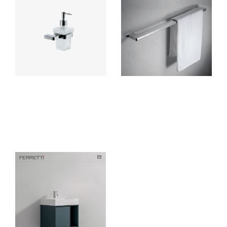
Dispensador de Jabón
Toallero 60 cm EOS
Líquido EOS
Ferretti accesorio para baño
Ferretti accesorio para baño
elaborado en bronce con
elaborado en bronce con
acabado cromado de alta
acabado cromado de alta
calidad, resistente a la corrosión
calidad, resistente a la corrosión
y deterioro.
y deterioro.