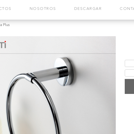
CTOS
NOSOTROS
DESCARGAR
CONT
a Plus
Aro
Acce
máxim
Fic
Gar