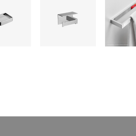
 Parrilla EOS
Flatt Porta Papel con Tapa
Flatt Toallero 
Signature
Manos Mo
esorio para baño
Accesorio de baño elaborado con
Elaborado en bro
 en bronce con
bronce pesado para máxima
acabado cromado 
romado de alta
duración, incluye componentes
Diseño europeo de
ente a la corrosión
de instalación.
terioro.