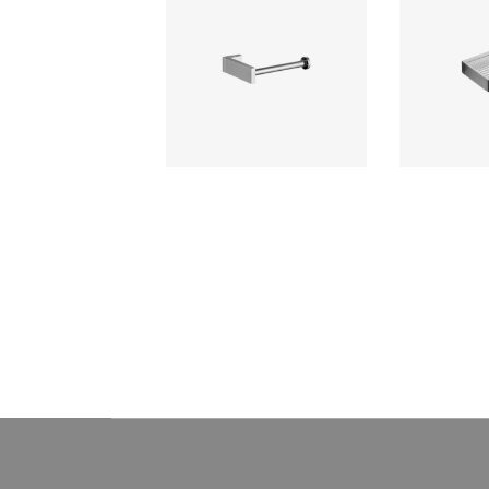
Porta Papel Flatt Signature
Jabonera
sin Tapa – Modelo 2
Accesorio de baño elaborado con
Ferretti acc
bronce pesado para máxima
elaborado
duración, incluye componentes
acabado c
de instalación.
calidad, resist
y de