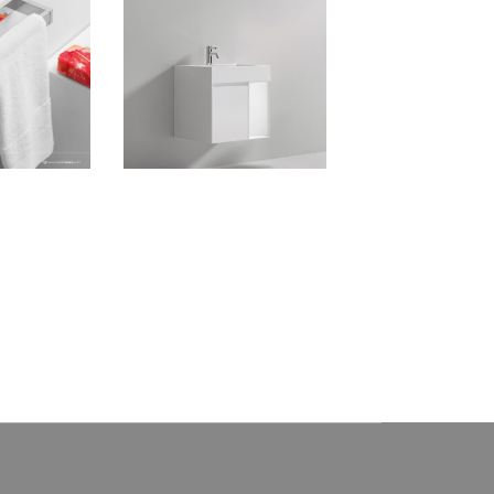
Signature de
Mueble de Baño Stixx Blanco
delo 3
Mate c/ Tablero de Matt
Ferretti Signature
nce pesado con
Mueble de Baño Stixx Blanco
alta calidad.
Mate con Tablero de Matt Ferretti
 alta calidad.
Signature
(El siguiente producto no incluye
grifería)