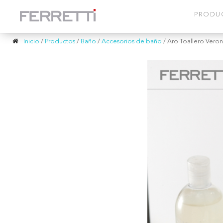
PRODU
Inicio
/
Productos
/
Baño
/
Accesorios de baño
/
Aro Toallero Veron