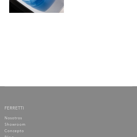
Siena Plus Lavatorio Alto al
Mueble
Grifería Ferretti elaborada en
bronce pesado para máxima
duración y con un acabado
cromado de máxima calidad.
FERRETTI
Nosotros
Showroom
Concepto