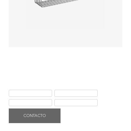
Repisa Cross Porta Frascos
Repisa porta frascos de bronce pesado con acabado cromado de
alta calidad, resistente a la corrosión y deterioro.
Ficha de producto
Instalación
Garantía Ferretti
Uso y mantenimiento
CONTACTO