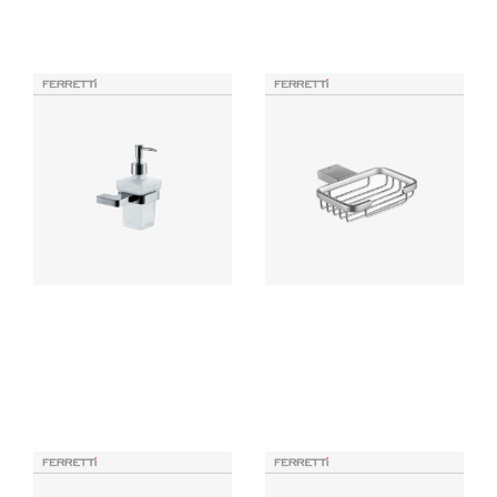
Productos Similares
Dispensador de Jabón
Jabonera Parrilla Polux
Líquido EOS
Ferretti accesorio para baño
Accesorio de baño elaborado
elaborado en bronce con
con bronce pesado para máxima
acabado cromado de alta
duración, incluye componentes
calidad, resistente a la corrosión
de instalación.
y deterioro.