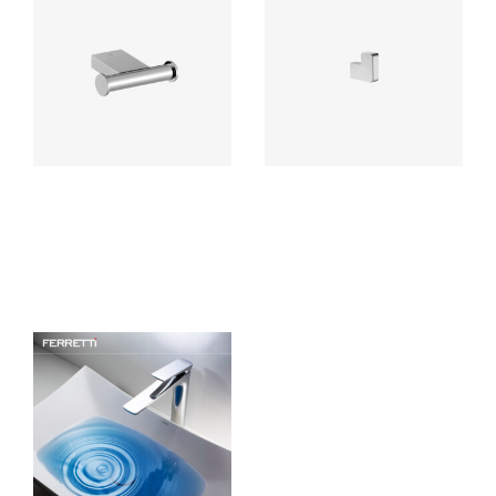
Perchero Doble Polux
Perchero Simple EOS
Accesorio de baño elaborado
Ferretti accesorio para baño
con bronce pesado para máxima
elaborado en bronce con
duración, incluye componentes
acabado cromado de alta
de instalación.
calidad, resistente a la corrosión
y deterioro.