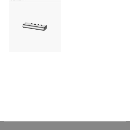
Porta Cepillos Fashion Plus
de bronce
Accesorio de baño Ferretti
elaborado con bronce pesado
para máxima duración, incluye
componentes de instalación.