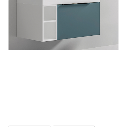
Mueble de Baño Siena Gris Oscuro
Mate con Blanco con Tablero de Cuarzo
Blanco y Lavatorio Empotrado de
Cerámica Ferretti Signature
Mueble de Baño Siena Gris Oscuro Mate con Blanco con Tablero de
Cuarzo Blanco y Lavatorio Empotrado de Cerámica Ferretti
Signature
(El siguiente producto no incluye griferí­a)