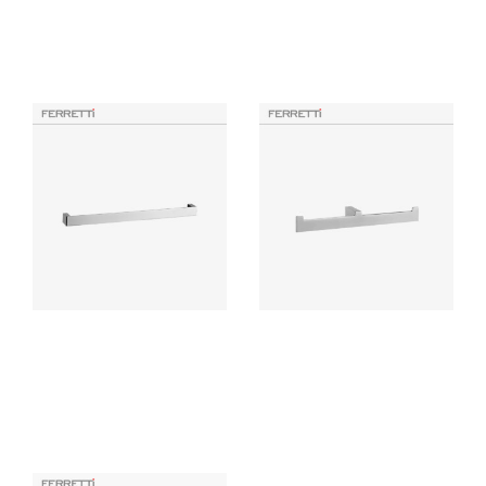
Ferretti accesorio para baño
Accesorio de baño elaborado
elaborado en bronce con
con bronce pesado para máxima
acabado cromado de alta
duración, incluye componentes
calidad, resistente a la corrosión
de instalación.
y deterioro.
Toallero 60cm Flatt
Flatt Signature toallero de
Signature
mano doble
Accesorio de baño elaborado
Accesorio de baño elaborado
con bronce pesado para máxima
con bronce pesado para máxima
duración, incluye componentes
duración, incluye componentes
de instalación.
de instalación.