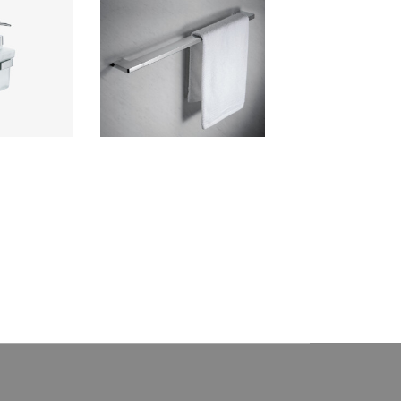
 de Jabón
Toallero 60 cm EOS
o EOS
rio para baño
Ferretti accesorio para baño
bronce con
elaborado en bronce con
do de alta
acabado cromado de alta
e a la corrosión
calidad, resistente a la corrosión
ioro.
y deterioro.