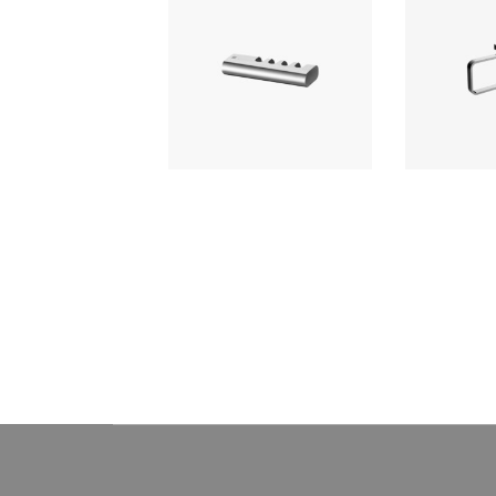
Porta Cepillos Fashion Plus
EOS Ar
de bronce
Accesorio de baño Ferretti
Ferretti acc
elaborado con bronce pesado
elaborado
para máxima duración, incluye
acabado c
componentes de instalación.
calidad, resist
y de