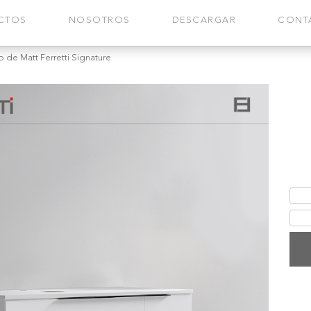
CTOS
NOSOTROS
DESCARGAR
CONT
de Matt Ferretti Signature
Mu
Tab
Si
Muebl
Signa
(El s
Fic
Gar