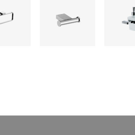
o Toallero
Perchero Doble Polux
Dispensador
Líquid
esorio para baño
Accesorio de baño elaborado con
Ferretti acceso
 en bronce con
bronce pesado para máxima
elaborado en 
romado de alta
duración, incluye componentes
acabado croma
ente a la corrosión
de instalación.
calidad, resistent
terioro.
y deter