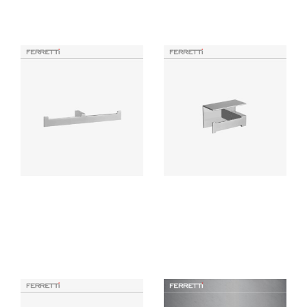
Productos Similares
Flatt Signature toallero de
Flatt Porta Papel con Tapa
mano doble
Signature
Accesorio de baño elaborado
Accesorio de baño elaborado
con bronce pesado para máxima
con bronce pesado para máxima
duración, incluye componentes
duración, incluye componentes
de instalación.
de instalación.