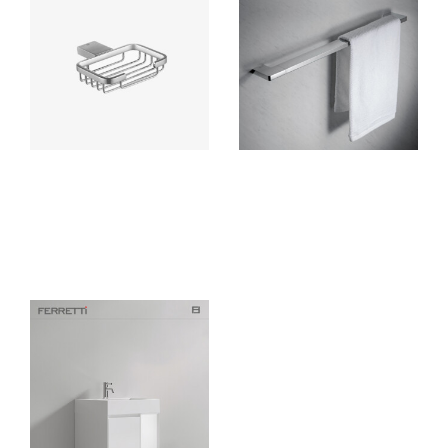
Jabonera Parrilla Polux
Toallero 60 cm EOS
Accesorio de baño elaborado
Ferretti accesorio para baño
con bronce pesado para máxima
elaborado en bronce con
duración, incluye componentes
acabado cromado de alta
de instalación.
calidad, resistente a la corrosión
y deterioro.